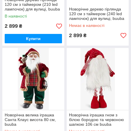
120 см з таймером (210 led
лампочок) для вулиці, buuba
Новорічне дерево гірлянда
120 см з таймером (240 led
В наявності
лампочок) для вулиці, buuba
2 899
Немає в наявності
₴
2 899
₴
Купити
Новорічна велика іграшка
Новорічна іграшка гном з
Санта Клаус висота 80 см,
білою бородою та червоною
buuba
шапкою 106 см buuba