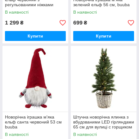
регульованими ніжками
зелений ельф 56 см, buuba
червоний (95 см) buuba
В наявності
В наявності
1 299
699
₴
₴
Купити
Купити
Новорічна іграшка м'яка
Штучна новорічна ялинка з
ельф санта червоний 53 см
вбудованими LED гірляндами
buuba
65 см для вулиці с горщиком
buuba
В наявності
В наявності