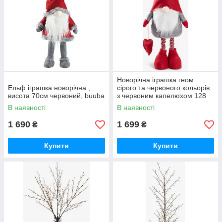
Новорічна іграшка гном
Ельф іграшка новорічна ,
сірого та червоного кольорів
висота 70см червоний, buuba
з червоним капелюхом 128
см.buuba
В наявності
В наявності
1 690
1 699
₴
₴
Купити
Купити