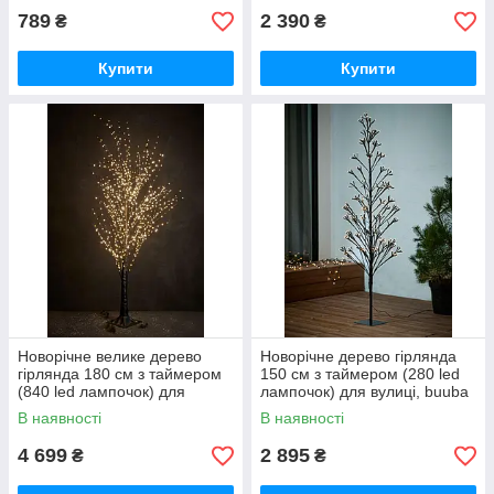
789
2 390
₴
₴
Купити
Купити
Новорічне велике дерево
Новорічне дерево гірлянда
гірлянда 180 см з таймером
150 см з таймером (280 led
(840 led лампочок) для
лампочок) для вулиці, buuba
вулиці, buuba
В наявності
В наявності
4 699
2 895
₴
₴