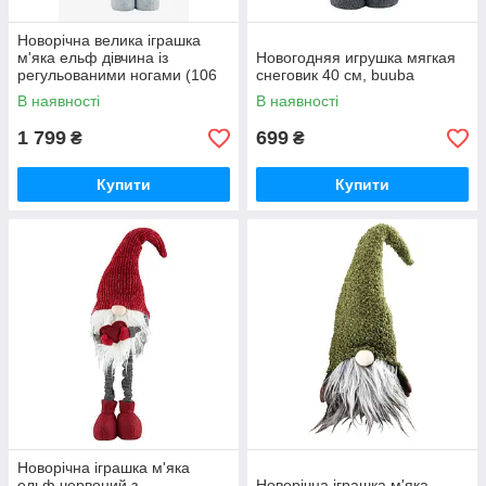
Новорічна велика іграшка
м'яка ельф дівчина із
Новогодняя игрушка мягкая
регульованими ногами (106
снеговик 40 см, buuba
см) buuba
В наявності
В наявності
1 799
699
₴
₴
Купити
Купити
Новорічна іграшка м'яка
ельф червоний з
Новорічна іграшка м'яка