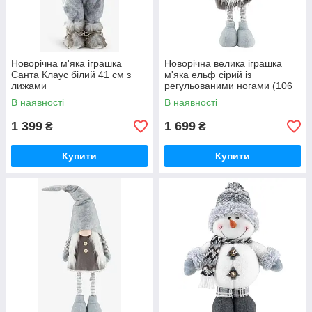
Новорічна м'яка іграшка
Новорічна велика іграшка
Санта Клаус білий 41 см з
м'яка ельф сірий із
лижами
регульованими ногами (106
см) buuba
В наявності
В наявності
1 399
1 699
₴
₴
Купити
Купити