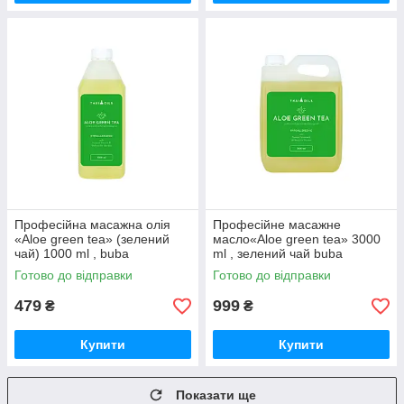
Професійна масажна олія
Професійне масажне
«Aloe green tea» (зелений
масло«Aloe green tea» 3000
чай) 1000 ml , buba
ml , зелений чай buba
Готово до відправки
Готово до відправки
479
999
₴
₴
Купити
Купити
Показати ще