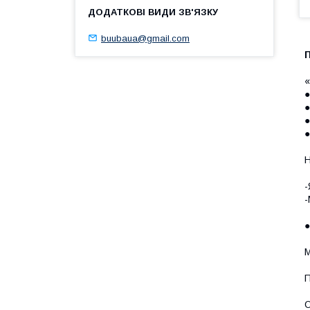
buubaua@gmail.com
П
«
●
●
●
●
Н
-
-
М
П
О