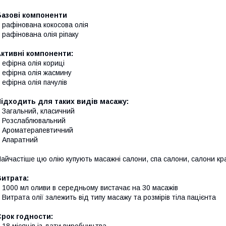
Базові компоненти
 рафінована кокосова олія
 рафінована олія ріпаку
Активні компоненти:
 ефірна олія кориці
 ефірна олія жасмину
 ефірна олія пачулів
ідходить для таких видів масажу:
 Загальний, класичний
 Розслаблювальний
 Ароматерапевтичний
 Апаратний
айчастіше цю олію купують масажні салони, спа салони, салони кра
Витрата:
 1000 мл оливи в середньому вистачає на 30 масажів
 Витрата олії залежить від типу масажу та розмірів тіла пацієнта
Срок годности:
 18 місяців із дати виробництва