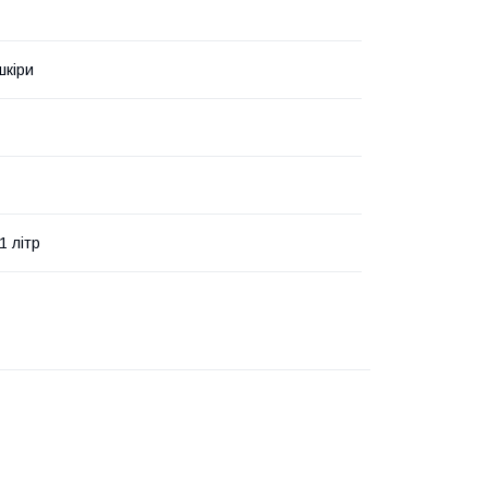
шкіри
1 літр