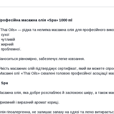
рофесійна масажна олія «Spa» 1000 ml
Thai Oils» — рідка та нелипка масажна олія для професійного викор
 сухої
 чутливій
 жирний
 проблемної.
аноситься рівномірно, забезпечує легке ковзання.
Якість масажних олій підтверджує сертифікат, який ви можете спрос
Масажні олії «Thai Oils» схвалені головою професійної асоціації ма
●
Spa
асажна олія, яка добре розслаблює й заспокоює шкіру, а також має
риємний і виразний аромат кориці.
лія гіпоалергенна, не залишає запаху на одязі та легко витираєт