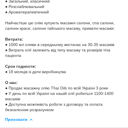
● Загальний, класичний
● Розслаблювальний
● Ароматерапевтичний
Найчастіше цю олію купують масажні салони, спа салони,
салони краси, салони тайського масажу, приватні масажи.
Витрата:
● 1000 мл оливи в середньому вистачає на 30-35 масажів
● Витрата олії залежить від типу масажу та розмірів тіла
пацієнта
Срок годности:
● 18 місяців із дати виробництва
О нас:
● Продає масажну олію Thai Oils по всій Україні 3 роки
● У день по всій Україні на нашій олії робиться 1100-1400
масажів
● Доступна можливість роботи з договору та оплата
безналісним розрахунком
Приховати