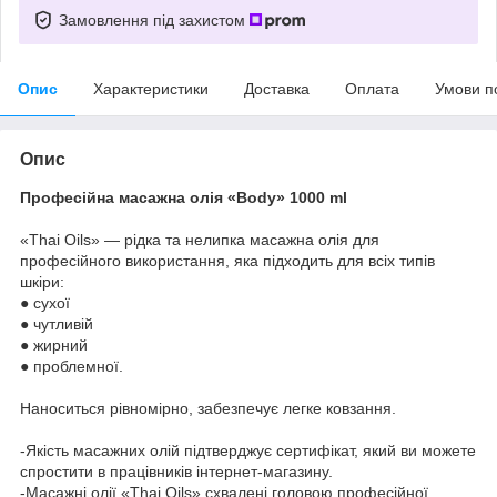
Замовлення під захистом
Опис
Характеристики
Доставка
Оплата
Умови п
Опис
Професійна масажна олія «Body» 1000 ml
«Thai Oils» — рідка та нелипка масажна олія для
професійного використання, яка підходить для всіх типів
шкіри:
● сухої
● чутливій
● жирний
● проблемної.
Наноситься рівномірно, забезпечує легке ковзання.
-Якість масажних олій підтверджує сертифікат, який ви можете
спростити в працівників інтернет-магазину.
-Масажні олії «Thai Oils» схвалені головою професійної