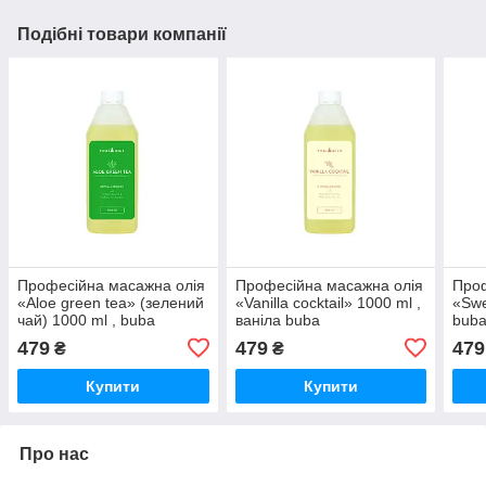
Подібні товари компанії
Професійна масажна олія
Професійна масажна олія
Проф
«Aloe green tea» (зелений
«Vanilla cocktail» 1000 ml ,
«Swe
чай) 1000 ml , buba
ваніла buba
bub
479
479
479
₴
₴
Купити
Купити
Про нас