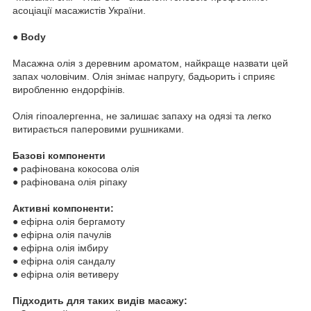
асоціації масажистів України.
●
Body
Масажна олія з деревним ароматом, найкраще назвати цей
запах чоловічим. Олія знімає напругу, бадьорить і сприяє
виробленню ендорфінів.
Олія гіпоалергенна, не залишає запаху на одязі та легко
витирається паперовими рушниками.
Базові компоненти
● рафінована кокосова олія
● рафінована олія ріпаку
Активні компоненти:
● ефірна олія бергамоту
● ефірна олія пачулів
● ефірна олія імбиру
● ефірна олія сандалу
● ефірна олія ветиверу
Підходить для таких видів масажу: