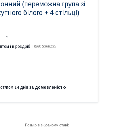
онний (переможна група зі
тного білого + 4 стільці)
птом і в роздріб
Код:
S368135
ротягом 14 днів
за домовленістю
Розмір в зібраному стані: