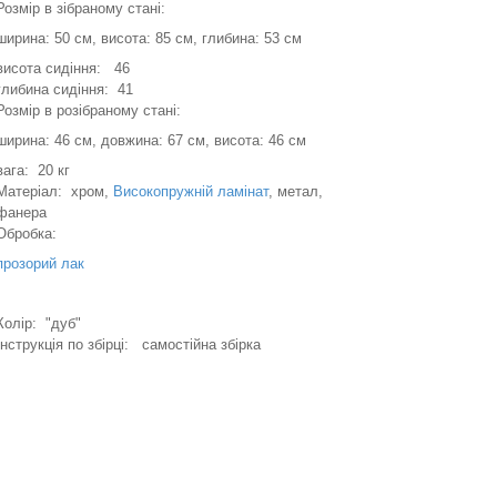
Розмір в зібраному стані:
ширина: 50 см, висота: 85 см, глибина: 53 см
висота сидіння: 46
глибина сидіння: 41
Розмір в розібраному стані:
ширина: 46 см, довжина: 67 см, висота: 46 см
вага: 20 кг
Матеріал: хром,
Високопружній ламінат
, метал,
фанера
Обробка:
прозорий лак
Колір: "дуб"
Інструкція по збірці: самостійна збірка