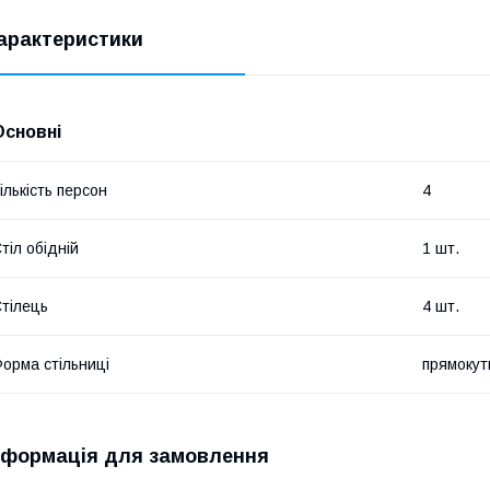
арактеристики
Основні
ількість персон
4
тіл обідній
1 шт.
тілець
4 шт.
орма стільниці
прямокут
нформація для замовлення