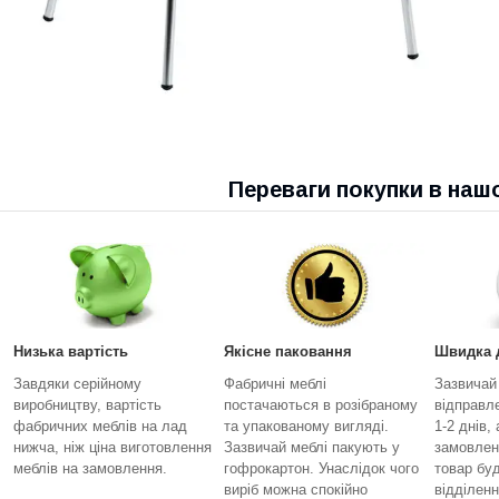
Переваги покупки в наш
Низька вартість
Якісне паковання
Швидка 
Завдяки серійному
Фабричні меблі
Зазвичай
виробництву, вартість
постачаються в розібраному
відправл
фабричних меблів на лад
та упакованому вигляді.
1-2 днів,
нижча, ніж ціна виготовлення
Зазвичай меблі пакують у
замовлен
меблів на замовлення.
гофрокартон. Унаслідок чого
товар бу
виріб можна спокійно
відділенн