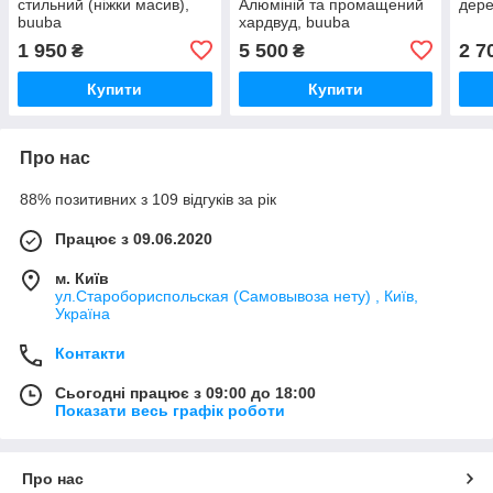
стильний (ніжки масив),
Алюміній та промащений
дере
buuba
хардвуд, buuba
1 950
5 500
2 7
₴
₴
Купити
Купити
Про нас
88% позитивних з 109 відгуків за рік
Працює з 09.06.2020
м. Київ
ул.Старобориспольская (Самовывоза нету) , Київ,
Україна
Контакти
Сьогодні працює з 09:00 до 18:00
Показати весь графік роботи
Про нас