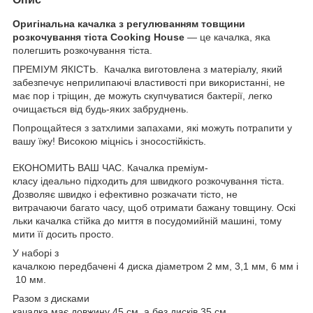
Оригінальна качалка з регулюванням товщини
розкочування тіста Cooking House
— це качалка, яка
полегшить розкочування тіста.
ПРЕМІУМ ЯКІСТЬ. Качалка виготовлена з матеріалу, який
забезпечує неприлипаючі властивості при використанні, не
має пор і тріщин, де можуть скупчуватися бактерії, легко
очищається від будь-яких забруднень.
Попрощайтеся з затхлими запахами, які можуть потрапити у
вашу їжу! Високою міцнісь і зносостійкість.
ЕКОНОМИТЬ ВАШ ЧАС. Качалка преміум-
класу ідеально підходить для швидкого розкочування тіста.
Дозволяє швидко і ефективно розкачати тісто, не
витрачаючи багато часу, щоб отримати бажану товщину. Оскі
льки качалка стійка до миття в посудомийній машині, тому
мити її досить просто.
У наборі з
качалкою передбачені 4 диска діаметром 2 мм, 3,1 мм, 6 мм і
10 мм.
Разом з дисками
качалка має довжину 45 см, а без дисків 35 см.