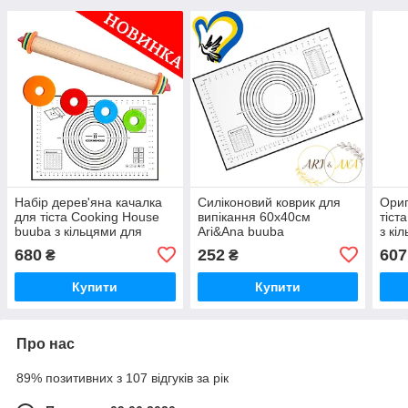
Набір дерев'яна качалка
Силіконовий коврик для
Ориг
для тіста Cooking House
випікання 60х40см
тіст
buuba з кільцями для
Ari&Ana buuba
з кі
розкочування тіста +
тіст
680
252
607
₴
₴
Килимок для випікання
випі
Купити
Купити
Про нас
89% позитивних з 107 відгуків за рік