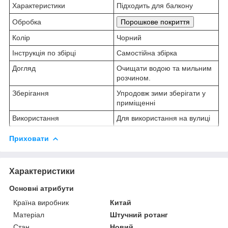
Характеристики
Підходить для балкону
Обробка
Порошкове покриття
Колір
Чорний
Інструкція по збірці
Самостійна збірка
Догляд
Очищати водою та мильним
розчином.
Зберігання
Упродовж зими зберігати у
приміщенні
Використання
Для використання на вулиці
Приховати
Характеристики
Основні атрибути
Країна виробник
Китай
Матеріал
Штучний ротанг
Стан
Новий