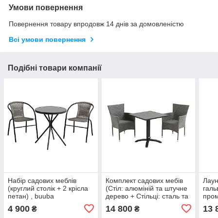
Умови повернення
Повернення товару впродовж 14 днів за домовленістю
Всі умови повернення
Подібні товари компанії
Набір садових меблів
Комплект садових мебів
Лаун
(круглий столік + 2 крісла
(Стіл: алюміній та штучне
галь
петан) , buuba
дерево + Стільці: сталь та
пром
петан) buuba
поду
4 900
14 800
13 
₴
₴
,buu