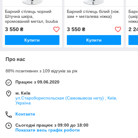
Барний стілець чорний
Барний стілець білий (ніж.
Барн
Штучна шкіра,
зам + металева ніжка)
(шкі
хромований метал, buuba
ніжк
3 550
3 550
2 2
₴
₴
Купити
Купити
Про нас
88% позитивних з 109 відгуків за рік
Працює з 09.06.2020
м. Київ
ул.Старобориспольская (Самовывоза нету) , Київ,
Україна
Контакти
Сьогодні працює з 09:00 до 18:00
Показати весь графік роботи