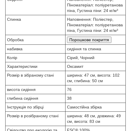
Піноматеріал: поліуретанова
піна, Густина піни: 24 кг/м³
Спинка
Наповнення: Поліестер,
Піноматеріал: поліуретанова
піна, Густина піни: 24 кг/м³
Обробка
Порошкове покриття
набивка
сидіння та спинка
Колір
Сірий, Чорний
Характеристики
Оксамит
Розмір в зібраному стані
ширина: 47 см, висота: 102
см, глибина: 50 см
висота сидіння
76
глибина сидіння
38
Інструкція по збірці
Самостійна збірка
Розмір в розібраному стані
ширина: 48 см, довжина: 49
см, висота: 83 см
Свідоцтво про екологію та
FSC® 100%