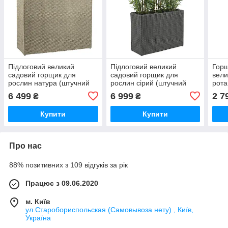
Підлоговий великий
Підлоговий великий
Горщ
садовий горщик для
садовий горщик для
вели
рослин натура (штучний
рослин сірий (штучний
рота
ротанг) , buuba
ротанг), buuba
6 499
6 999
2 7
₴
₴
Купити
Купити
Про нас
88% позитивних з 109 відгуків за рік
Працює з 09.06.2020
м. Київ
ул.Старобориспольская (Самовывоза нету) , Київ,
Україна