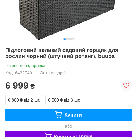
Підлоговий великий садовий горщик для
рослин чорний (штучний ротанг), buuba
Готово до відправки
Код: 6432740
Опт і роздріб
6 999
₴
6 800 ₴
від 2 шт.
6 500 ₴
від 3 шт.
Купити
або
Купити з