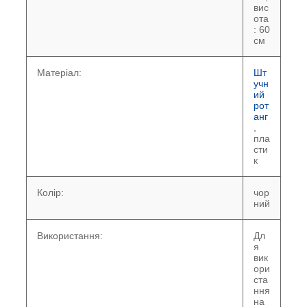
вис
ота
: 60
см
Матеріал:
Шт
учн
ий
рот
анг
,
пла
сти
к
Колір:
чор
ний
Використання:
Дл
я
вик
ори
ста
ння
на