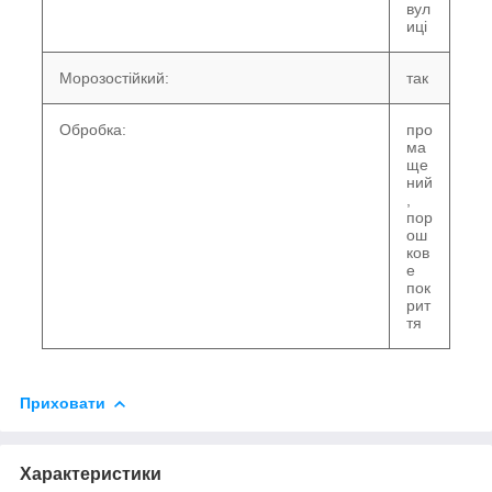
вул
иці
Морозостійкий:
так
Обробка:
про
ма
ще
ний
,
пор
ош
ков
е
пок
рит
тя
Приховати
Характеристики