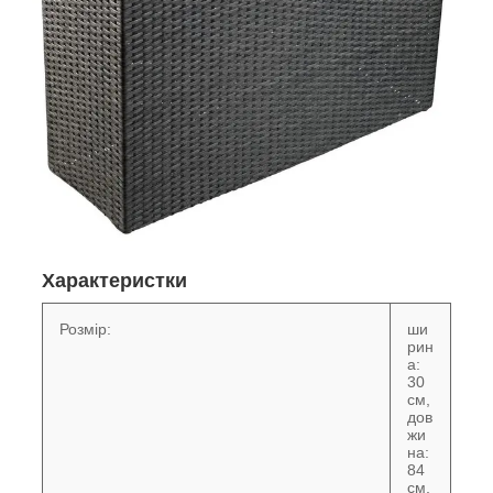
Характеристки
Розмір:
ши
рин
а:
30
см,
дов
жи
на:
84
см,