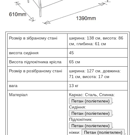
Розмір в зібраному стані
ширина: 138 см, висота: 86
см, глибина: 61 см
висота сидіння
45
Висота підлокітника крісла
65 см
Розмір в розібраному стані
ширина: 127 см, довжина:
71 см, висота: 17 см
вага
13 кг
Матеріал
Каркас: Сталь, Спинка:
Петан (поліетилен)
,
Сидіння:
Петан (поліетилен)
,
Підлокітник:
Петан (поліетилен)
,
ніжки:
Петан (поліетилен)
,