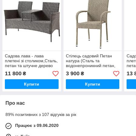
Садова лава - лава
Стілець садовий Петан
Садо
плетені зі столиком,Сталь,
натура (Сталь та
плет
петан та штучне дерево
водонепроникний петан,
пета
сіра, buuba
ручного плетіння.) натура,
нату
11 800
3 900
13 
₴
₴
buuba
Купити
Купити
Про нас
89% позитивних з 107 відгуків за рік
Працює з 09.06.2020