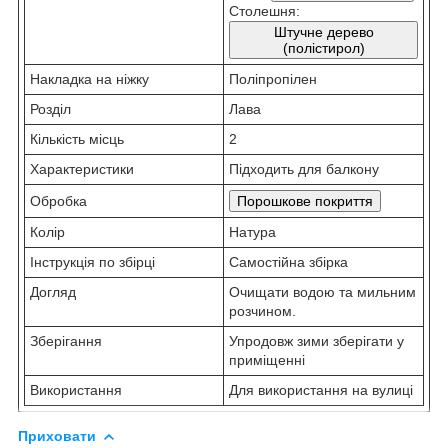
Столешня:
Штучне дерево
(полістирол)
Накладка на ніжку
Поліпропілен
Розділ
Лава
Кількість місць
2
Характеристики
Підходить для балкону
Обробка
Порошкове покриття
Колір
Натура
Інструкція по збірці
Самостійна збірка
Догляд
Очищати водою та мильним
розчином.
Зберігання
Упродовж зими зберігати у
приміщенні
Використання
Для використання на вулиці
Приховати