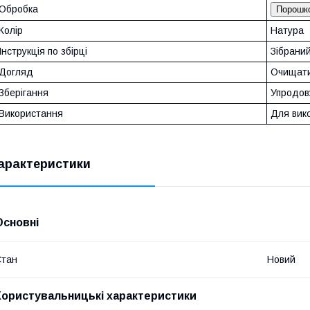
Обробка
Порошко
Колір
Натура
Інструкція по збірці
Зібрани
Догляд
Очищати
Зберігання
Упродовж
Використання
Для вик
арактеристики
Основні
Стан
Новий
Користувальницькі характеристики