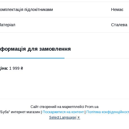
омплектація підлокітниками
Немає
атеріал
Сталева
нформація для замовлення
іна:
1 999 ₴
Сайт створений на маркетплейсі
Prom.ua
"Буба" интернет магазин |
Поскаржитися на контент
|
Політика конфіденційност
Select Language
▼