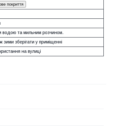
ве покриття
й
 водою та мильним розчином.
 зими зберігати у приміщенні
ористання на вулиці