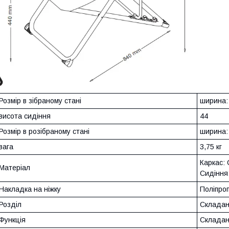
Розмір в зібраному стані
ширина: 
висота сидіння
44
Розмір в розібраному стані
ширина: 
вага
3,75 кг
Каркас: 
Матеріал
Сидіння
Накладка на ніжку
Поліпро
Розділ
Складан
Функція
Склада