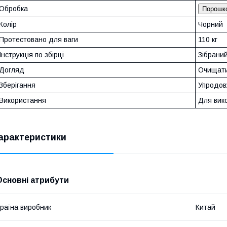
Обробка
Порошко
Колір
Чорний
Протестовано для ваги
110 кг
Інструкція по збірці
Зібрани
Догляд
Очищати
Зберігання
Упродовж
Використання
Для вик
арактеристики
Основні атрибути
раїна виробник
Китай