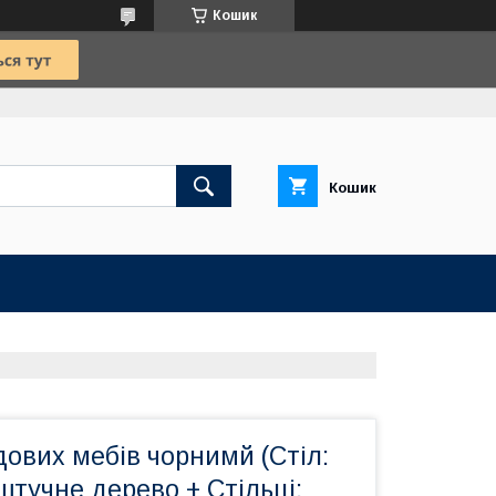
Кошик
Кошик
ових мебів чорнимй (Стіл:
штучне дерево + Стільці: