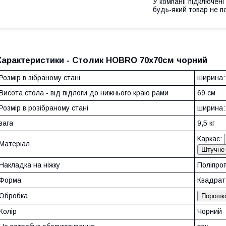
У компанії підключені
будь-який товар не п
Характеристики - Столик HOBRO 70x70см чорний
Розмір в зібраному стані
ширина: 
Висота стола - від підлоги до нижнього краю рами
69 см
Розмір в розібраному стані
ширина: 
вага
9,5 кг
Каркас:
Матеріал
Штучне 
Накладка на ніжку
Поліпро
Форма
Квадрат
Обробка
Порошко
Колір
Чорний