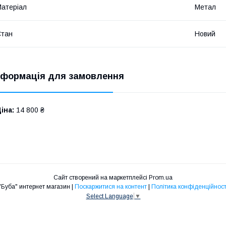
атеріал
Метал
Стан
Новий
нформація для замовлення
іна:
14 800 ₴
Сайт створений на маркетплейсі
Prom.ua
"Буба" интернет магазин |
Поскаржитися на контент
|
Політика конфіденційност
Select Language
▼