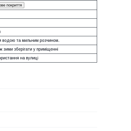
ве покриття
й
 водою та мильним розчином.
 зими зберігати у приміщенні
ористання на вулиці