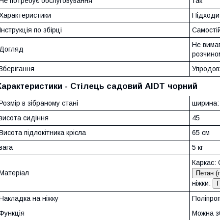
Не потребує обслуговування
так
Характеристики
Підходи
Інструкція по збірці
Самостій
Не вима
Догляд
розчино
Зберігання
Упродовж
Характеристики - Стілець садовий AIDT чорний
Розмір в зібраному стані
ширина: 
висота сидіння
45
Висота підлокітника крісла
65 см
вага
5 кг
Каркас: 
Матеріал
Петан (
ніжки:
П
Накладка на ніжку
Поліпро
Функція
Можна з