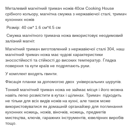
Металевий магнітний тримач ножів 40см Cooking House
срібного кольору, магнітна смужка з нержавіючої сталі, тримач
кухонних ножів
Розмір: 40 см* 1.6 см*4.5 см
Смужка магнітного тримача ножа використовує неодимовий
залізний магніт.
Магнітний тримач виготовлений з нержавіючої сталі 304, наш
магнітний тримач ножа має чудові характеристики
зносостійкості та стійкості до високих температур. Гладка
поверхня та кути країв не подряпають руки.
У комплект входять гвинти.
Фіксація планки за допомогою двох універсальних шурупів.
Тонкий магнітний тримач ножа не займає місця і його можна
навіть легко розмістити в кутах і щілинах. Тримач підходить
не тільки для всіх видів ножів на кухні, але також може
використовуватися як домашній органайзер для поглинання
кухонних ножиць, ножів, віночків, ножиць, предметів
мистецтва, ключів, гаражних інструментів, ювелірних виробів
тощо.