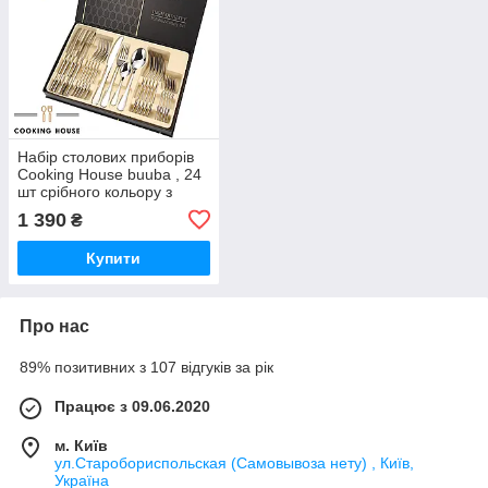
Набір столових приборів
Cooking House buuba , 24
шт срібного кольору з
нержавіючої сталі на 6
1 390
₴
персон,у подарунковій
коробці.
Купити
Про нас
89% позитивних з 107 відгуків за рік
Працює з 09.06.2020
м. Київ
ул.Старобориспольская (Самовывоза нету) , Київ,
Україна