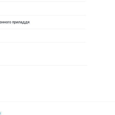
хонного приладдя
і