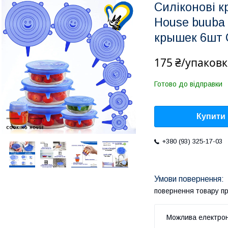
Силіконові к
House buuba
крышек 6шт 
175 ₴/упаковк
Готово до відправки
Купити
+380 (93) 325-17-03
повернення товару п