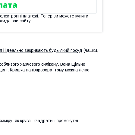
 електронні платежі. Тепер ви можете купити
окидаючи сайту.
я і ідеально закривають будь-який посуд
(чашки,
собливого харчового силікону. Вона щільно
дині. Кришка напівпрозора, тому можна легко
міру, як круглі, квадратні і прямокутні