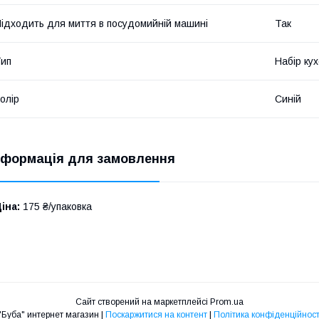
ідходить для миття в посудомийній машині
Так
ип
Набір ку
олір
Синій
нформація для замовлення
іна:
175 ₴/упаковка
Сайт створений на маркетплейсі
Prom.ua
"Буба" интернет магазин |
Поскаржитися на контент
|
Політика конфіденційност