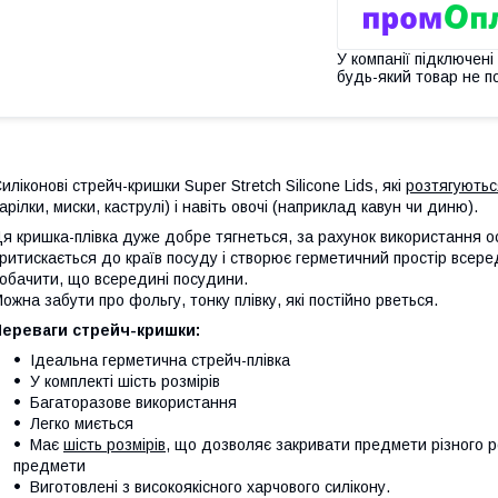
У компанії підключені
будь-який товар не п
иліконові стрейч-кришки Super Stretch Silicone Lids, які
розтягуютьс
арілки, миски, каструлі) і навіть овочі (наприклад кавун чи диню).
я кришка-плівка дуже добре тягнеться, за рахунок використання о
ритискається до країв посуду і створює герметичний простір всере
обачити, що всередині посудини.
ожна забути про фольгу, тонку плівку, які постійно рветься.
Переваги стрейч-кришки:
Ідеальна герметична стрейч-плівка
У комплекті шість розмірів
Багаторазове використання
Легко миється
Має
шість розмірів
, що дозволяє закривати предмети різного роз
предмети
Виготовлені з високоякісного харчового силікону.