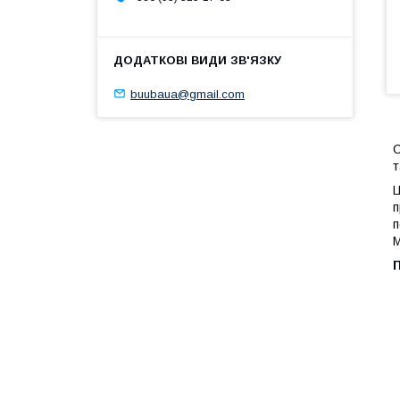
buubaua@gmail.com
С
т
Ц
п
п
М