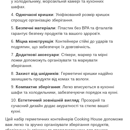
у холодильнику, морозильній камері та кухонних
шафах.
Одночасні кришки
: Уніфікований розмір кришок
спрощує організацію зберігання.
Безпечні матеріали
: Пластик без BPA та фталатів
гарантує безпеку продуктів та вашого здоров'я.
Міцна конструкція
: Контейнери стійкі до ударів та
подряпин, що забезпечує їх довговічність.
Додаткові аксесуари
: Стікери, маркер та мірні
ложки допоможуть організувати та маркувати
зберігання.
Захист від шкідників
: Герметичні кришки надійно
захищають продукти від комах та вологи.
Компактне зберігання
: Легко вписуються в кухонні
шафи та холодильники, забезпечуючи порядок на кухні.
Естетичний зовнішній вигляд
: Прозорий та
сучасний дизайн додає акуратності та стилю вашої
кухні.
Цей набір герметичних контейнерів Cooking House допоможе
вам легко та зручно організувати зберігання продуктів,