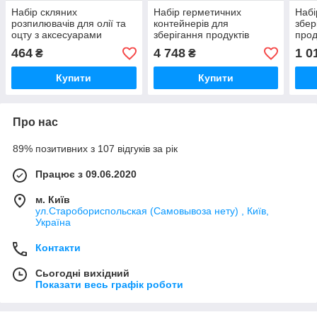
Набір скляних
Набір герметичних
Набі
розпилювачів для олії та
контейнерів для
збер
оцту з аксесуарами
зберігання продуктів
прод
Cooking House buuba 2шт
Cooking House buuba , 24
ріди
464
4 748
1 0
₴
₴
шт пластикових
криш
контейнерів для круп з
buu
Купити
Купити
кришками
Про нас
89% позитивних з 107 відгуків за рік
Працює з 09.06.2020
м. Київ
ул.Старобориспольская (Самовывоза нету) , Київ,
Україна
Контакти
Сьогодні вихідний
Показати весь графік роботи