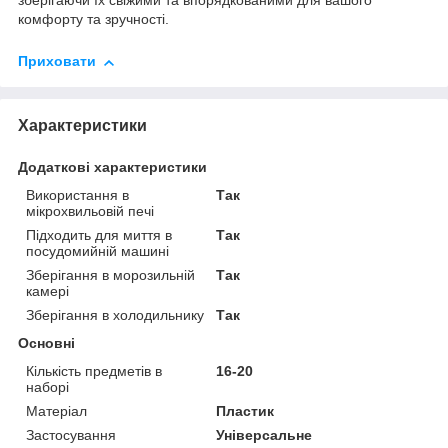
зберігаючи їх свіжими та впорядкованими для вашого
комфорту та зручності.
Приховати
Характеристики
Додаткові характеристики
Використання в
Так
мікрохвильовій печі
Підходить для миття в
Так
посудомийній машині
Зберігання в морозильній
Так
камері
Зберігання в холодильнику
Так
Основні
Кількість предметів в
16-20
наборі
Матеріал
Пластик
Застосування
Універсальне