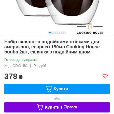
Набір склянок з подвійними стінками для
американо, еспресо 150мл Cooking House
buuba 2шт, склянка з подвійним дном
Готово до відправки
Код: GDW150
Роздріб
378
₴
Купити
або
Купити з