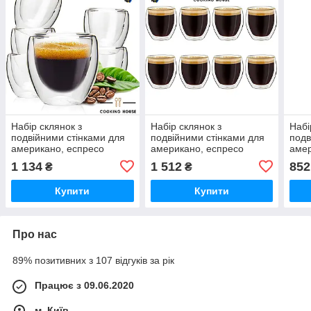
Набір склянок з
Набір склянок з
Набі
подвійними стінками для
подвійними стінками для
подв
американо, еспресо
американо, еспресо
амер
150мл Cooking House
150мл Cooking House
250м
1 134
1 512
852
₴
₴
buuba 6шт, склянка з
buuba 8шт, склянка з
buub
подвійним дном
подвійним дном
подв
Купити
Купити
Про нас
89% позитивних з 107 відгуків за рік
Працює з 09.06.2020
м. Київ