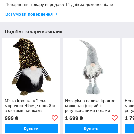
Повернення товару впродовж 14 днів за домовленістю
Всі умови повернення
Подібні товари компанії
М'яка іграшка «Гном-
Новорічна велика іграшка
Ново
морячок» 49см, чорний із
м'яка ельф сірий із
м'як
золотими паєтками
регульованими ногами
регу
(106 см) buuba
(106
999
1 699
1 7
₴
₴
Купити
Купити