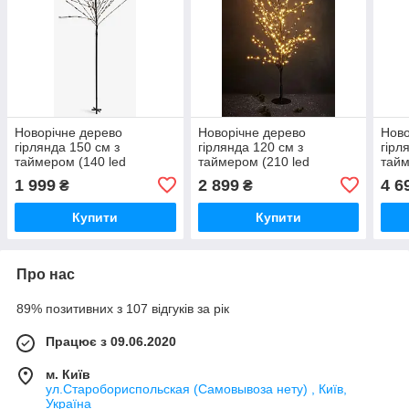
Новорічне дерево
Новорічне дерево
Ново
гірлянда 150 см з
гірлянда 120 см з
гірл
таймером (140 led
таймером (210 led
тайм
лампочок) для вулиці в
лампочок) для вулиці,
ламп
1 999
2 899
4 6
₴
₴
грунт , buuba
buuba
buu
Купити
Купити
Про нас
89% позитивних з 107 відгуків за рік
Працює з 09.06.2020
м. Київ
ул.Старобориспольская (Самовывоза нету) , Київ,
Україна