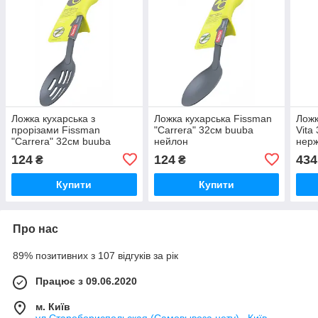
Ложка кухарська з
Ложка кухарська Fissman
Ложк
прорізами Fissman
"Carrera" 32см buuba
Vita
"Carrera" 32см buuba
нейлон
нерж
нейлон
124
124
434
₴
₴
Купити
Купити
Про нас
89% позитивних з 107 відгуків за рік
Працює з 09.06.2020
м. Київ
ул.Старобориспольская (Самовывоза нету) , Київ,